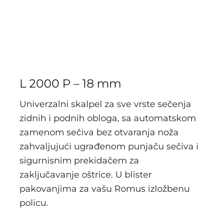
L 2000 P – 18 mm
Univerzalni skalpel za sve vrste sečenja
zidnih i podnih obloga, sa automatskom
zamenom sečiva bez otvaranja noža
zahvaljujući ugrađenom punjaču sečiva i
sigurnisnim prekidačem za
zaključavanje oštrice. U blister
pakovanjima za vašu Romus izložbenu
policu.