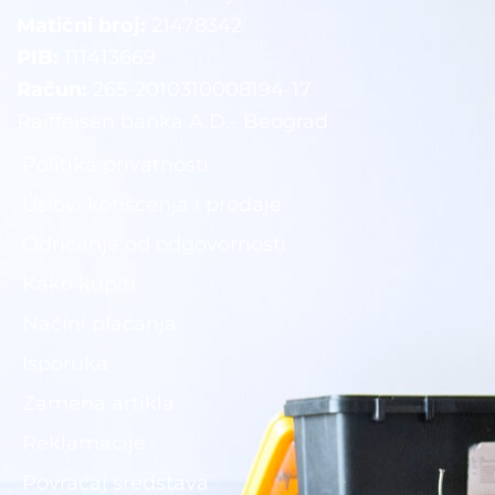
Matični broj:
21478342
PIB:
111413669
Račun:
265-2010310008194-17
Raiffeisen banka A.D.- Beograd
Politika privatnosti
Uslovi korišćenja i prodaje
Odricanje od odgovornosti
Kako kupiti
Načini plaćanja
Isporuka
Zamena artikla
Reklamacije
Povraćaj sredstava