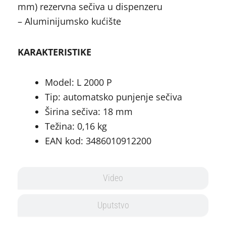
mm) rezervna sečiva u dispenzeru
– Aluminijumsko kućište
KARAKTERISTIKE
Model: L 2000 P
Tip: automatsko punjenje sečiva
Širina sečiva: 18 mm
Težina: 0,16 kg
EAN kod: 3486010912200
Video
Uputstvo