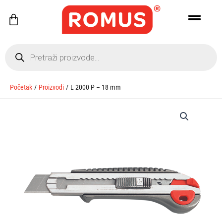
Pređi
Cart
na
sadržaj
Products
search
Početak
Proizvodi
L 2000 P – 18 mm