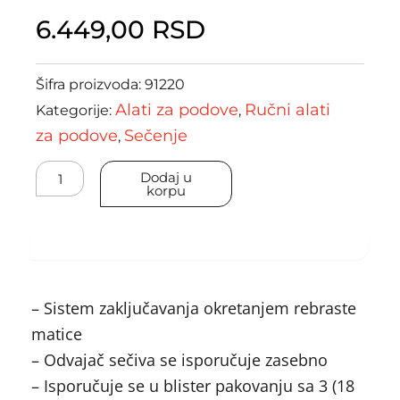
6.449,00
RSD
Šifra proizvoda:
91220
Alati za podove
Ručni alati
Kategorije:
,
za podove
Sečenje
,
L
Dodaj u
2000
korpu
P
-
18
Specifikacija
mm
količina
– Sistem zaključavanja okretanjem rebraste
matice
– Odvajač sečiva se isporučuje zasebno
– Isporučuje se u blister pakovanju sa 3 (18