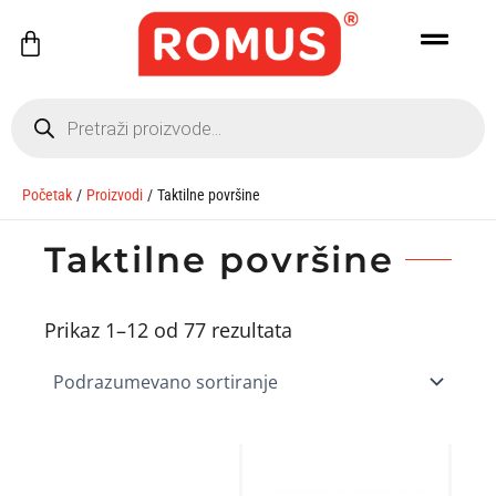
Pređi
Cart
na
sadržaj
Products
search
Početak
Proizvodi
Taktilne površine
Taktilne površine
Prikaz 1–12 od 77 rezultata