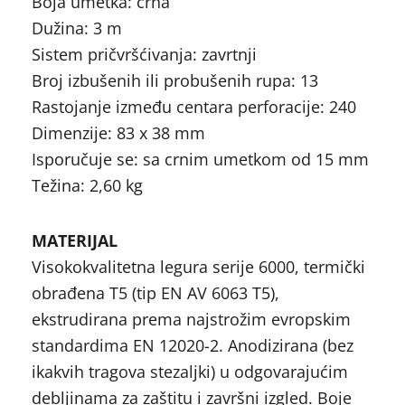
Boja umetka: crna
Dužina: 3 m
Sistem pričvršćivanja: zavrtnji
Broj izbušenih ili probušenih rupa: 13
Rastojanje između centara perforacije: 240
Dimenzije: 83 x 38 mm
Isporučuje se: sa crnim umetkom od 15 mm
Težina: 2,60 kg
MATERIJAL
Visokokvalitetna legura serije 6000, termički
obrađena T5 (tip EN AV 6063 T5),
ekstrudirana prema najstrožim evropskim
standardima EN 12020-2. Anodizirana (bez
ikakvih tragova stezaljki) u odgovarajućim
debljinama za zaštitu i završni izgled. Boje