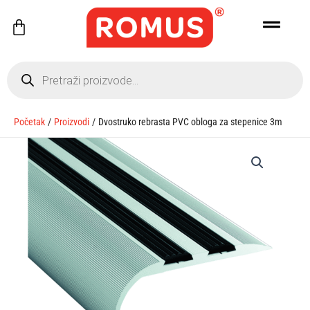
Pređi
Cart
na
sadržaj
Products
search
Početak
Proizvodi
Dvostruko rebrasta PVC obloga za stepenice 3m