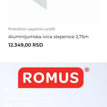
Protivklizni stepenišni profili
Aluminijumska ivica stepenice 2,75m
12.349,00
RSD
Podaci o kompaniji
Matični broj:
21478342
PIB:
111413669