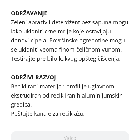
ODRŽAVANJE
Zeleni abraziv i deterdžent bez sapuna mogu
lako ukloniti crne mrlje koje ostavljaju
đonovi cipela. Površinske ogrebotine mogu
se ukloniti veoma finom čeličnom vunom.
Testirajte pre bilo kakvog opšteg čišćenja.
ODRŽIVI RAZVOJ
Reciklirani materijal: profil je uglavnom
ekstrudiran od recikliranih aluminijumskih
gredica.
Poštujte kanale za reciklažu.
Video