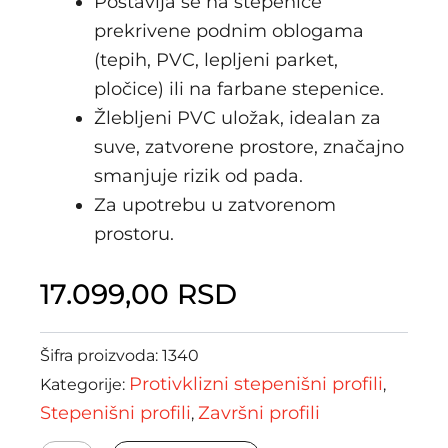
Postavlja se na stepenice
prekrivene podnim oblogama
(tepih, PVC, lepljeni parket,
pločice) ili na farbane stepenice.
Žlebljeni PVC uložak, idealan za
suve, zatvorene prostore, značajno
smanjuje rizik od pada.
Za upotrebu u zatvorenom
prostoru.
17.099,00
RSD
Šifra proizvoda:
1340
Protivklizni stepenišni profili
Kategorije:
,
Stepenišni profili
Završni profili
,