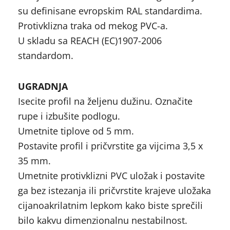
su definisane evropskim RAL standardima.
Protivklizna traka od mekog PVC-a.
U skladu sa REACH (EC)1907-2006
standardom.
UGRADNJA
Isecite profil na željenu dužinu. Označite
rupe i izbušite podlogu.
Umetnite tiplove od 5 mm.
Postavite profil i pričvrstite ga vijcima 3,5 x
35 mm.
Umetnite protivklizni PVC uložak i postavite
ga bez istezanja ili pričvrstite krajeve uložaka
cijanoakrilatnim lepkom kako biste sprečili
bilo kakvu dimenzionalnu nestabilnost.