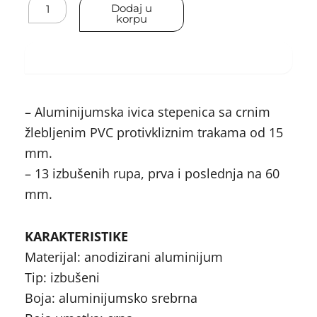
Dvostruko
Dodaj u
rebrasta
korpu
PVC
obloga
za
Specifikacija
stepenice
3m
količina
– Aluminijumska ivica stepenica sa crnim
žlebljenim PVC protivkliznim trakama od 15
mm.
– 13 izbušenih rupa, prva i poslednja na 60
mm.
KARAKTERISTIKE
Materijal: anodizirani aluminijum
Tip: izbušeni
Boja: aluminijumsko srebrna