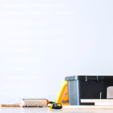
Račun:
265-2010310008194-17
Raiffeisen banka A.D.- Beograd
Politika privatnosti
Uslovi korišćenja i prodaje
Odricanje od odgovornosti
Kako kupiti
Načini plaćanja
Isporuka
Zamena artikla
Reklamacije
Povraćaj sredstava
Najčešće postavljena pitanja