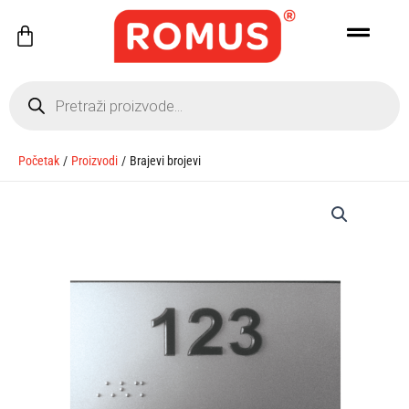
Pređi
Cart
na
sadržaj
Products
search
Početak
Proizvodi
Brajevi brojevi