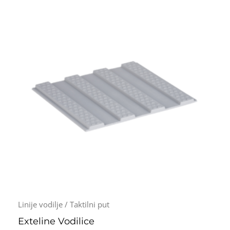
Raspon
cena:
od
8.999,0
do
489.920
Linije vodilje / Taktilni put
Exteline Vodilice