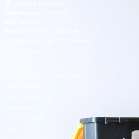
Podaci o kompaniji
Matični broj:
21478342
PIB:
111413669
Račun:
265-2010310008194-17
Raiffeisen banka A.D.- Beograd
Politika privatnosti
Uslovi korišćenja i prodaje
Odricanje od odgovornosti
Kako kupiti
Načini plaćanja
Isporuka
Zamena artikla
Reklamacije