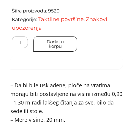
Šifra proizvoda:
9520
Taktilne površine
Znakovi
Kategorije:
,
upozorenja
Brajevi
Dodaj u
brojevi
korpu
količina
Specifikacija
– Da bi bile usklađene, ploče na vratima
moraju biti postavljene na visini između 0,90
i 1,30 m radi lakšeg čitanja za sve, bilo da
sede ili stoje.
– Mere visine: 20 mm.